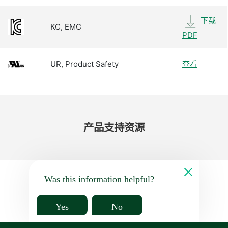
下载
KC, EMC
PDF
UR, Product Safety
查看
产品​支持​资源
Was this information helpful?
Yes
No