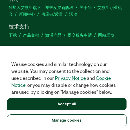
NI加入艾默生旗下，迎来发展新阶段
关于NI
艾默生职业机
会
新闻中心
供应链/质量
活动
技术支持
下载
产品文档
激活产品
提交服务申请
网站反馈
we
We use cookies and similar technology on our
website. You may consent to the collection and
©
NATIONAL INSTRUMENTS CORP. 恩艾 (中国) 仪器有限公司 版权所
use described in our
Privacy Notice
and
Cookie
有.
沪ICP备09002359号.
沪公网安备 31011502018878号
Notice
, or you may disable or change how cookies
are used by clicking on "Manage cookies" below.
法律信息
|
IMPRINT
|
中国特定隐私声明
|
隐私声明
|
Manage
cookies
Accept all
Manage cookies