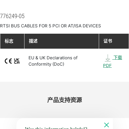
776249-05
RTSI BUS CABLES FOR 5 PCI OR AT/ISA DEVICES
标志
描述
证书
下载
EU & UK Declarations of
Conformity (DoC)
PDF
产品​支持​资源