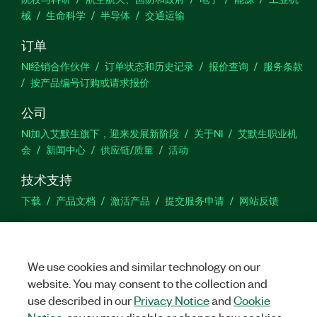
械
生命科学
半导体
交通运输
订单
NI经销合作伙伴
订单状态和历史记录
报价查询
服务条款
按产品编号订购或请求报价
公司
NI加入艾默生旗下，迎来发展新阶段
关于NI
艾默生职业机
会
新闻中心
供应链/质量
活动
技术支持
下载
产品文档
激活产品
提交服务申请
网站反馈
we
We use cookies and similar technology on our
website. You may consent to the collection and
use described in our
Privacy Notice
and
Cookie
©
NATIONAL INSTRUMENTS CORP. 恩艾 (中国) 仪器有限公司 版权所
有.
沪ICP备09002359号.
沪公网安备 31011502018878号