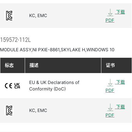
下载
KC, EMC
PDF
159572-112L
MODULE ASSY,NI PXIE-8861,SKYLAKE H,WINDOWS 10
标志
描述
证书
下载
EU & UK Declarations of
Conformity (DoC)
PDF
下载
KC, EMC
PDF