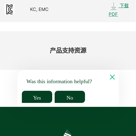
下载
KC, EMC
PDF
产品​支持​资源
Was this information helpful?
Yes
No