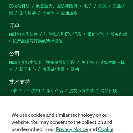
院校与科研
航空航天、国防和政府
电子
能源
工业机
械
生命科学
半导体
交通运输
订单
NI经销合作伙伴
订单状态和历史记录
报价查询
服务条款
按产品编号订购或请求报价
公司
NI加入艾默生旗下，迎来发展新阶段
关于NI
艾默生职业机
会
新闻中心
供应链/质量
活动
技术支持
下载
产品文档
激活产品
提交服务申请
网站反馈
we
We use cookies and similar technology on our
website. You may consent to the collection and
use described in our
Privacy Notice
and
Cookie
©
NATIONAL INSTRUMENTS CORP. 恩艾 (中国) 仪器有限公司 版权所