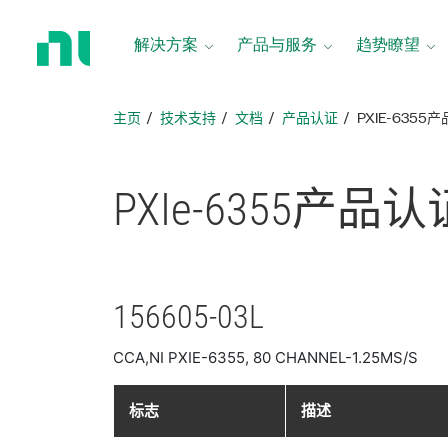
返
回
解决方案
产品与服务
趋势瞭望
主
页
主页
技术支持
文档
产品认证
PXIE-6355
PXIe-6355
产品
认
156605-03L
CCA,NI PXIE-6355, 80 CHANNEL-1.25MS/S
标志
描述