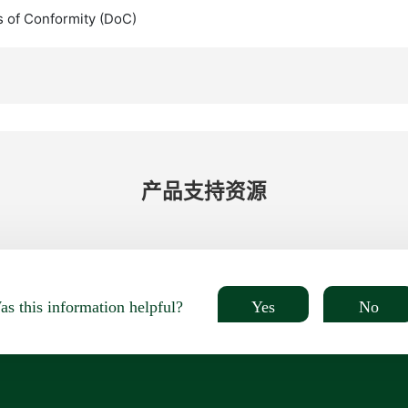
s of Conformity (DoC)
产品​支持​资源
Yes
No
s this information helpful?