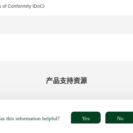
s of Conformity (DoC)
产品​支持​资源
Yes
No
s this information helpful?