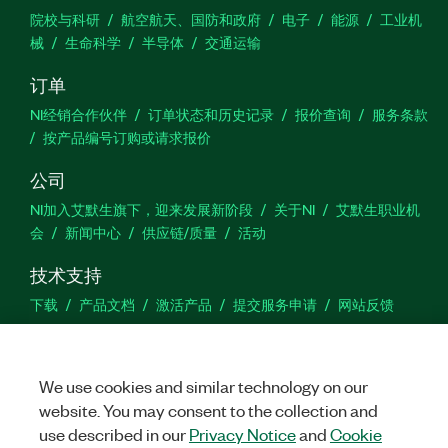
院校与科研
航空航天、国防和政府
电子
能源
工业机
械
生命科学
半导体
交通运输
订单
NI经销合作伙伴
订单状态和历史记录
报价查询
服务条款
按产品编号订购或请求报价
公司
NI加入艾默生旗下，迎来发展新阶段
关于NI
艾默生职业机
会
新闻中心
供应链/质量
活动
技术支持
下载
产品文档
激活产品
提交服务申请
网站反馈
we
We use cookies and similar technology on our
website. You may consent to the collection and
use described in our
Privacy Notice
and
Cookie
©
NATIONAL INSTRUMENTS CORP. 恩艾 (中国) 仪器有限公司 版权所