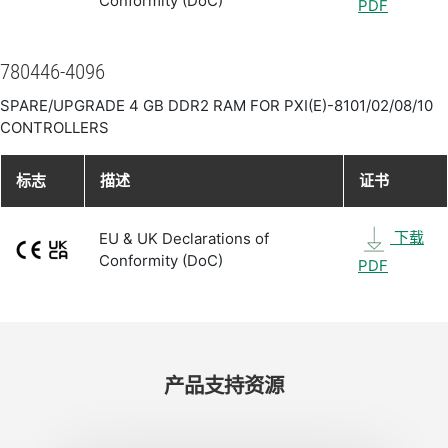
Conformity (DoC)
PDF
780446-4096
SPARE/UPGRADE 4 GB DDR2 RAM FOR PXI(E)-8101/02/08/10
CONTROLLERS
标志
描述
证书
下载
EU & UK Declarations of
Conformity (DoC)
PDF
产品​支持​资源