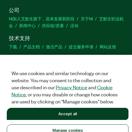
公司
NI加入艾默生旗下，迎来发展新阶段
关于NI
艾默生职业机
会
新闻中心
供应链/质量
活动
技术支持
下载
产品文档
激活产品
提交服务申请
网站反馈
we
We use cookies and similar technology on our
website. You may consent to the collection and
use described in our
Privacy Notice
and
Cookie
©
NATIONAL INSTRUMENTS CORP. 恩艾 (中国) 仪器有限公司 版权所
有.
沪ICP备09002359号.
沪公网安备 31011502018878号
Notice
, or you may disable or change how cookies
are used by clicking on "Manage cookies" below.
法律信息
|
IMPRINT
|
中国特定隐私声明
|
隐私声明
|
Manage
cookies
Accept all
Manage cookies