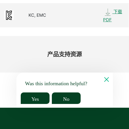
下载
KC, EMC
PDF
产品​支持​资源
Was this information helpful?
Yes
No