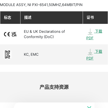
MODULE ASSY, NI PXI-6541,50MHZ,64MBIT/PIN
标志
描述
证书
下载
EU & UK Declarations of
Conformity (DoC)
PDF
下载
KC, EMC
PDF
产品​支持​资源