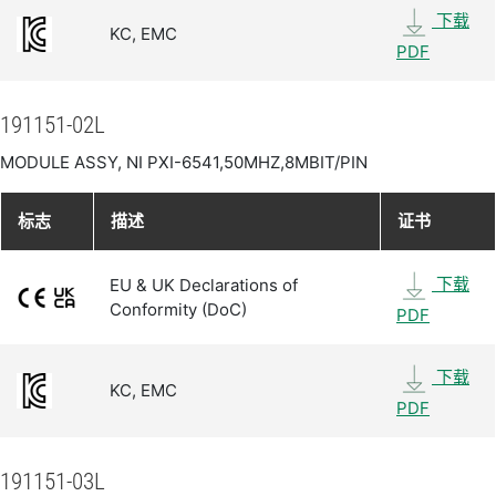
下载
KC, EMC
PDF
191151-02L
MODULE ASSY, NI PXI-6541,50MHZ,8MBIT/PIN
标志
描述
证书
下载
EU & UK Declarations of
Conformity (DoC)
PDF
下载
KC, EMC
PDF
191151-03L