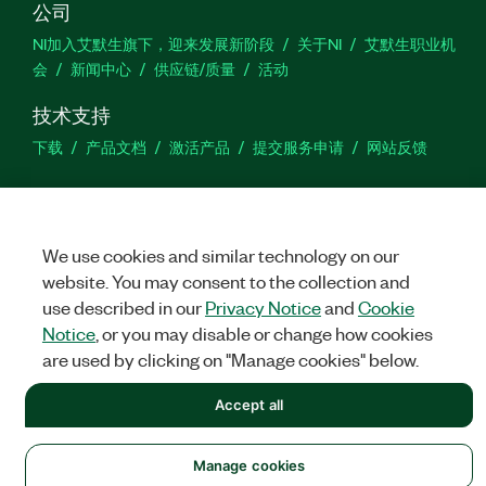
公司
NI加入艾默生旗下，迎来发展新阶段
关于NI
艾默生职业机
会
新闻中心
供应链/质量
活动
技术支持
下载
产品文档
激活产品
提交服务申请
网站反馈
we
We use cookies and similar technology on our
website. You may consent to the collection and
©
NATIONAL INSTRUMENTS CORP. 恩艾 (中国) 仪器有限公司 版权所
use described in our
Privacy Notice
and
Cookie
有.
沪ICP备09002359号.
沪公网安备 31011502018878号
Notice
, or you may disable or change how cookies
are used by clicking on "Manage cookies" below.
法律信息
|
IMPRINT
|
中国特定隐私声明
|
隐私声明
|
Manage
cookies
Accept all
Manage cookies