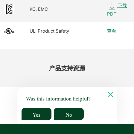
下载
KC, EMC
PDF
UL, Product Safety
查看
产品​支持​资源
Was this information helpful?
Yes
No