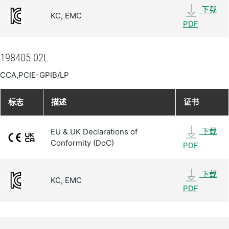
下载
KC, EMC
PDF
198405-02L
CCA,PCIE-GPIB/LP
标志
描述
证书
下载
EU & UK Declarations of
Conformity (DoC)
PDF
下载
KC, EMC
PDF