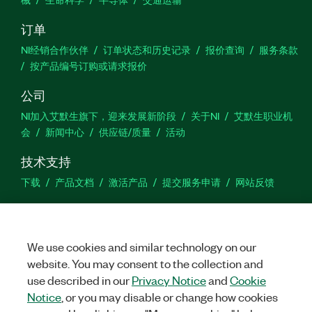
订单
NI经销合作伙伴
订单状态和历史记录
报价查询
服务条款
按产品编号订购或请求报价
公司
NI加入艾默生旗下，迎来发展新阶段
关于NI
艾默生职业机
会
新闻中心
供应链/质量
活动
技术支持
下载
产品文档
激活产品
提交服务申请
网站反馈
we
We use cookies and similar technology on our
website. You may consent to the collection and
use described in our
Privacy Notice
and
Cookie
©
NATIONAL INSTRUMENTS CORP. 恩艾 (中国) 仪器有限公司 版权所
有.
沪ICP备09002359号.
沪公网安备 31011502018878号
Notice
, or you may disable or change how cookies