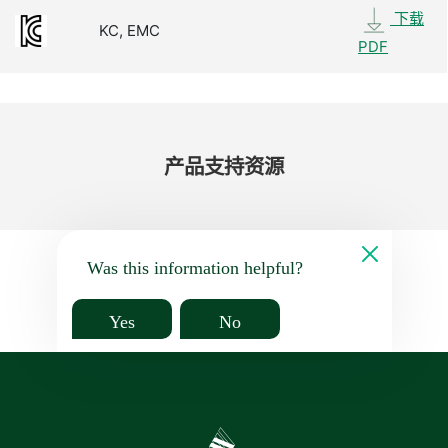
下载
KC, EMC
PDF
产品​支持​资源
Was this information helpful?
Yes
No