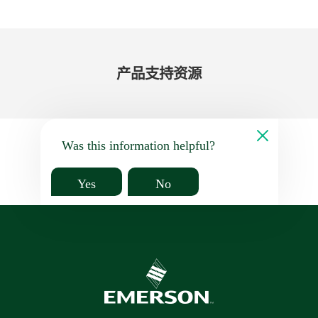
产品​支持​资源
Was this information helpful?
Yes
No