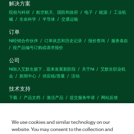
解决方案
院校与科研
航空航天、国防和政府
电子
能源
工业机
械
生命科学
半导体
交通运输
订单
NI经销合作伙伴
订单状态和历史记录
报价查询
服务条款
按产品编号订购或请求报价
公司
NI加入艾默生旗下，迎来发展新阶段
关于NI
艾默生职业机
会
新闻中心
供应链/质量
活动
技术支持
下载
产品文档
激活产品
提交服务申请
网站反馈
we
We use cookies and similar technology on our
website. You may consent to the collection and