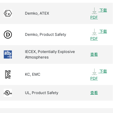
下载
Demko, ATEX
PDF
下载
Demko, Product Safety
PDF
IECEX, Potentially Explosive
查看
Atmospheres
下载
KC, EMC
PDF
UL, Product Safety
查看