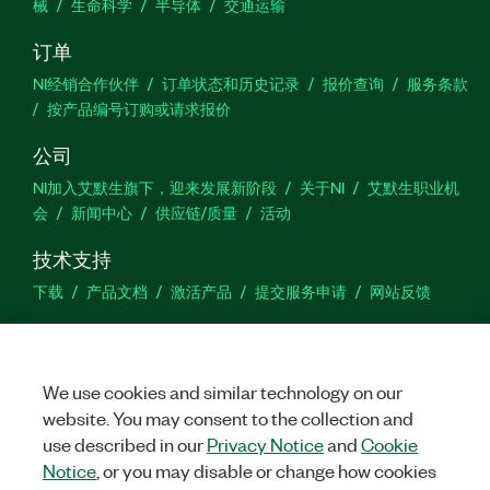
械
生命科学
半导体
交通运输
订单
NI经销合作伙伴
订单状态和历史记录
报价查询
服务条款
按产品编号订购或请求报价
公司
NI加入艾默生旗下，迎来发展新阶段
关于NI
艾默生职业机
会
新闻中心
供应链/质量
活动
技术支持
下载
产品文档
激活产品
提交服务申请
网站反馈
we
We use cookies and similar technology on our
website. You may consent to the collection and
use described in our
Privacy Notice
and
Cookie
©
NATIONAL INSTRUMENTS CORP. 恩艾 (中国) 仪器有限公司 版权所
有.
沪ICP备09002359号.
沪公网安备 31011502018878号
Notice
, or you may disable or change how cookies