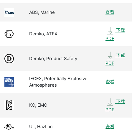
ABS, Marine
查看
下载
Demko, ATEX
PDF
下载
Demko, Product Safety
PDF
IECEX, Potentially Explosive
查看
Atmospheres
下载
KC, EMC
PDF
UL, HazLoc
查看