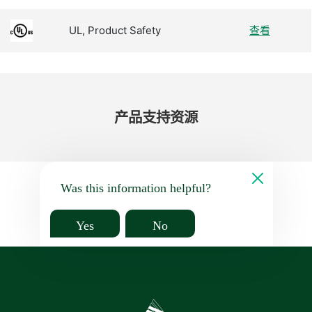
UL, Product Safety
查看
产品​支持​资源
Was this information helpful?
Yes
No