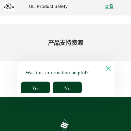
UL, Product Safety
查看
产品​支持​资源
Was this information helpful?
Yes
No