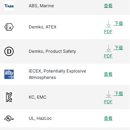
ABS, Marine
查看
下载
Demko, ATEX
PDF
下载
Demko, Product Safety
PDF
IECEX, Potentially Explosive
查看
Atmospheres
下载
KC, EMC
PDF
UL, HazLoc
查看