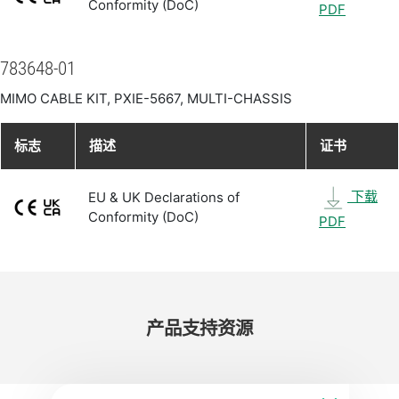
Conformity (DoC)
PDF
783648-01
MIMO CABLE KIT, PXIE-5667, MULTI-CHASSIS
标志
描述
证书
下载
EU & UK Declarations of
Conformity (DoC)
PDF
产品​支持​资源