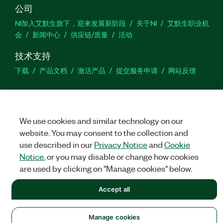
公司
NI加入艾默生旗下，迎来发展新阶段
关于NI
艾默生职业机
会
新闻中心
供应链/质量
活动
技术支持
下载
产品文档
激活产品
提交服务申请
网站反馈
we
We use cookies and similar technology on our
website. You may consent to the collection and
©
NATIONAL INSTRUMENTS CORP. 恩艾 (中国) 仪器有限公司 版权所
use described in our
Privacy Notice
and
Cookie
有.
沪ICP备09002359号.
沪公网安备 31011502018878号
Notice
, or you may disable or change how cookies
are used by clicking on "Manage cookies" below.
法律信息
|
IMPRINT
|
中国特定隐私声明
|
隐私声明
|
Manage
cookies
Accept all
Manage cookies