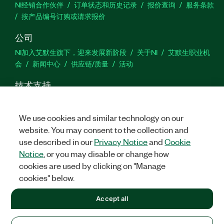
NI经销合作伙伴
订单状态和历史记录
报价查询
服务条款
按产品编号订购或请求报价
公司
NI加入艾默生旗下，迎来发展新阶段
关于NI
艾默生职业机
会
新闻中心
供应链/质量
活动
技术支持
下载
产品文档
激活产品
提交服务申请
网站反馈
We use cookies and similar technology on our
website. You may consent to the collection and
we
use described in our
Privacy Notice
and
Cookie
Notice
, or you may disable or change how
cookies are used by clicking on "Manage
©
2026
NATIONAL INSTRUMENTS CORP. 恩艾 (中国) 仪器有限公司
cookies" below.
版权所有.
沪ICP备09002359号.
沪公网安备 31011502018878号
+1 877 388 1952
Accept all
法律信息
|
IMPRINT
|
中国特定隐私声明
|
隐私声明
|
Manage
cookies
United States