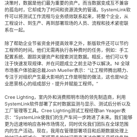
决策时，数据是他们最为重要的资产。而当数据变成互不兼容
的孤岛时，它却成为了时间和资源流失的管道。SystemLink软
件可以将测试工作流程与业务绩效联系起来，将整个企业，从
工程设计、到生产、再到部署现场的人员、流程和技术紧密联
系在一起。
除了帮助企业节省资金并提高效率之外，新版软件还可以节约
工程师的时间。他们无需再执行各种费时的任务，例如：手工
配置系统、跟踪关键资产和搜索浏览数据。相反，他们可以专
注于快速发现规律、并在问题成立之前主动予以解决。NI 全球​
市场​客户​体验副总裁Josh Mueller表示：“让工程师腾出精力、
专注于对组织产生最大影响的工作是明智的做法，这也是NI企
业愿景核心的组成部分 - 提升并赋能工程师。”
Cree Lighting，室内外和消费照明市场的领先制造商，利用
SystemLink软件部署了实时数据监测与显示、测试后分析以及
工厂管理等工具。Cree Lighting测试工程经理Ian Yeager表
示：“SystemLink使我们的生产车间一步跨进了未来。我们能够
更为迅速地响应各种市场情况，同时优化我们团队在全球范围
内的生产活动。现在，我用在管理部署项目和后期数据处理上