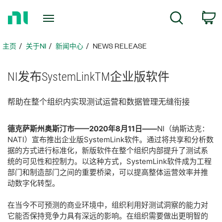
返
搜索
回
主
页
主页
关于NI​
新闻中心
NEWS RELEASE
NI
发布
SystemLinkTM
企业
版
软件
帮助
在
整个
组织
内
实现
测试
运营
和
数据
管理
无缝
衔接
德克萨斯州奥斯汀市——2020年8月11日——
NI（纳斯达克：
NATI）宣布推出企业版SystemLink软件。通过将共享和分析数
据的方式进行标准化，新版软件在整个组织内部提升了测试系
统的可见性和控制力。以这种方式，SystemLink软件成为工程
部门和制造部门之间的重要桥梁，可以提高整体运营效率并推
动数字化转型。
在当今不可预测的商业环境中，组织利用好测试洞察的能力对
它能否保持竞争力具有深远的影响。在组织需要做出更明智的