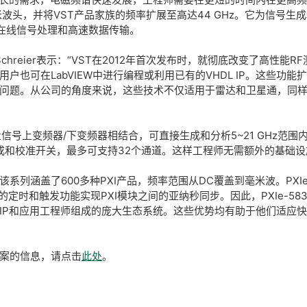
化毫米波头，并将VST产品家族的频率扩展至高达44 GHz。它为信号生
、在线信号处理和高速数据传输。
Schreier表示：“VST在2012年首次发布时，就彻底改变了高性
户也可在LabVIEW中进行编程或利用已有的VHDL IP。这些功
问题。从公司的角度来说，这些技术不仅适用于雷达和卫星通，同样
e-3622矢量信号上变频器/下变频器相结合，可直接生成和分析5~21 G
有集成和校准开关，最多可支持32个通道。这样工程师无需额外的基
该系列涵盖了600多种PXI产品，频率范围从DC覆盖到毫米波。PXIe-5
定时和触发功能实现PXI模块之间的亚纳秒同步。因此，PXIe-583
伴、附加IP和应用工程师组成的庞大生态系统。这些优势均有助于他们适
方案的信息，请点击
此处
。