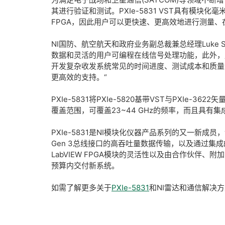
其进行验证和测试。PXIe-5831 VST具有模块
FPGA，因此用户可以更快速、更高效地进行测量
NI国防、航空航天和政府业务副总裁兼总经理Luke 
数据和灵活的用户可编程在线信号处理功能，此外，用
开发复杂收发系统常见的时间进度、测试成本和质量
更高效的支持。“
PXIe-5831将PXIe-5820基带VST与PXI
覆盖范围，可覆盖23~44 GHz的频率，而且具
PXIe-5831是NI模块化仪器产品系列的又一新成员，
Gen 3总线接口的高吞吐量数据传输，以及通过集成的
LabVIEW FPGA模块的灵活性以及由合作伙
预算内交付新系统。
如需了解更多关于
PXIe-5831
和NI雷达和通信解决