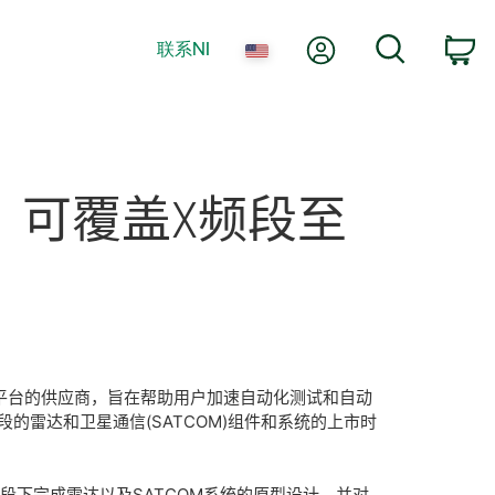
我的账户
搜索
联系NI
购
，
可
覆盖
X
频
段
至
为中心的平台的供应商，旨在帮助用户加速自动化测试和自动
频段的雷达和卫星通信(SATCOM)组件和系统的上市时
段下完成雷达以及SATCOM系统的原型设计，并对