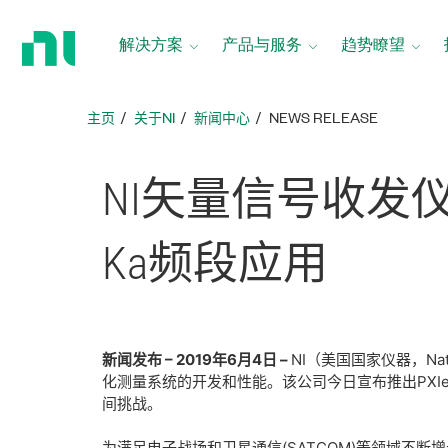
返
回
解决方案
产品与服务
趋势瞭望
主
页
主页
关于NI​
新闻中心
NEWS RELEASE
NI
矢量
信号
收
发
Ka
频
段
应用
新闻发布 – 2019年6月4日 –
NI（美国国家仪器，Na
化测量系统的开发和性能。该公司今日宣布推出PXIe-
间挑战。
为满足电子战场和卫星通信(SATCOM)等领域不