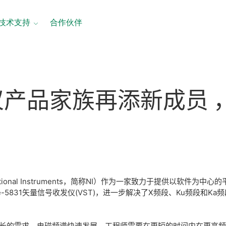
技术支持
合作伙伴
仪
产品
家族
再
添
新
成员 
tional Instruments，简称NI）作为一家致力于提供以软件
5831矢量信号收发仪(VST)，进一步解决了X频段、Ku频段和Ka
断增长的需求，电磁频谱快速发展，工程师需要在更短的时间内在更高频