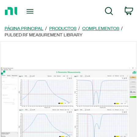
Regresar
C
Búsqueda
a
la
página
PÁGINA PRINCIPAL
PRODUCTOS
COMPLEMENTOS
principal
PULSED RF MEASUREMENT LIBRARY