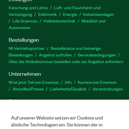
Datenerfassung für elektromechanische,
Forschung und Lehre
Luft- und Raumfahrt und
elektrodynamische und servohydraulische
Verteidigung
Elektronik
Energie
Industrieanlagen
Testaktoren und -maschinen.
Life Sciences
Halbleitertechnik
Mobilität und
Automotive
Artikelnummer(n):
787364-35
|
787364-35WP
|
Bestellungen
787622-35
|
787622-35WP
NI-Vertriebspartner
Bestellstatus und bisherige
Bestellungen
Angebot aufrufen
Servicebedingungen
Über die Artikelnummer bestellen oder ein Angebot anfordern
Unternehmen
NI ist jetzt Teil von Emerson
Info
Karriere bei Emerson
Aktuelles/Presse
Lieferkette/Qualität
Veranstaltungen
Support
Downloads
Produktdokumentation
Diskussionsforen
Produktaktivierung
Serviceanfrage stellen
Feedback
Auf unserer Website setzen wir Cookies und
zur Website
ähnliche Technologien ein. Sie können der in