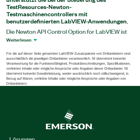
TestResources-Newton-
Testmaschinencontrollers mit
benutzerdefinierten LabVIEW-Anwendungen.
Die Newton API Control Option for LabVIEW ist
ein Software-Zusatzpaket, das eine Bibliothek
Weiterlesen
von LabVIEW-APIs bereitstellt. Mit diesen APIs
können Sie eine Verbindung zum TestResources-
Für die auf dieser Seite genannten LabVIEW-Zusatzpakete von Drittanbietern sind
ausschließlich die jeweiligen Drittanbieter verantwortlich. NI übernimmt keinerlei
Newton-Testmaschinencontroller herstellen und
Verantwortung für die Funktionsfähigkeit, Produktbeschreibungen, Spezifikationen,
Profilparameter konfigurieren, Bewegungen
verlinkten Inhalte oder mögliche Ansprüche oder Angaben dieser Drittanbieter. NI
übernimmt keinerlei Gewährleistung, weder ausdrücklich noch stillschweigend, in
starten/stoppen, Sicherheitsgrenzstatus
Bezug auf Waren, verlinkte Inhalte oder mögliche Ansprüche oder Angaben von
überwachen und vieles mehr. Das Zusatzpaket
Drittanbietern.
enthält auch die Newton-LabVIEW-API, mit der
Sie die Firmware bereitstellen, den Computer
konfigurieren, Tests erstellen und ausführen,
Offline-Analysen durchführen und Berichte
erstellen können. Die Newton-Plattform erlaubt
die Regelung mit hohen Geschwindigkeiten,
Messumformer-Konditionierung und
Lösungen