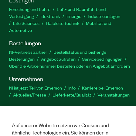
Forschung und Lehre
Luft- und Raumfahrt und
Verteidigung
Elektronik
Energie
Industrieanlagen
Life Sciences
Halbleitertechnik
Mobilität und
Automotive
Bestellungen
NI-Vertriebspartner
Bestellstatus und bisherige
Bestellungen
Angebot aufrufen
Servicebedingungen
Über die Artikelnummer bestellen oder ein Angebot anfordern
Unternehmen
NI ist jetzt Teil von Emerson
Info
Karriere bei Emerson
Aktuelles/Presse
Lieferkette/Qualität
Veranstaltungen
Support
Downloads
Produktdokumentation
Diskussionsforen
Produktaktivierung
Serviceanfrage stellen
Feedback
Auf unserer Website setzen wir Cookies und
zur Website
ähnliche Technologien ein. Sie können der in