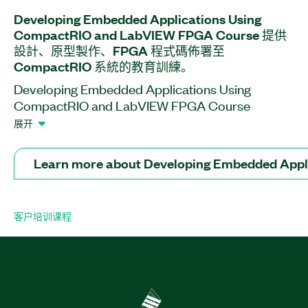
Developing Embedded Applications Using
CompactRIO and LabVIEW FPGA Course 提供
設計、
原型
製作、
FPGA 程式碼
佈署
至
CompactRIO 系統的
教育
訓練。
Developing Embedded Applications Using
CompactRIO and LabVIEW FPGA Course
Course 可協助您使用LabVIEW Real-Time 與
展开
LabVIEW FPGA搭配 CompactRIO 硬體、
CompactRIO 單卡式控制器等開發嵌入式監控應
Learn more about Developing Embedded App
用。在本課程結束時您將了解如何將嵌入式系統需
求轉換為可調整的軟體架構。您將了解如何選擇合
適的方法進行程序間通訊以及如何針對控制、資料
客户
培训
课程
記錄或監控應用設計、部署和復制 FPGA 程式碼。
Developing Embedded Applications Using
CompactRIO and LabVIEW FPGA Course 適用於
對 Real-Time 與 FPGA 硬體系統的效能與穩定性感
興趣的開發人員。建議先修課程具備LabVIEW開發
經驗。