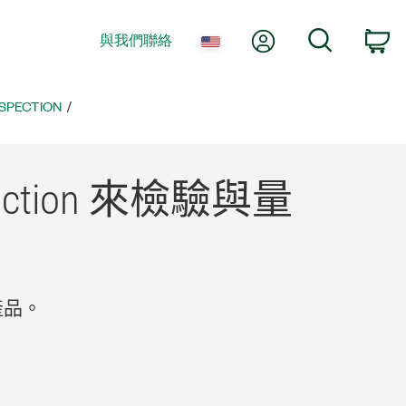
我的帳號
搜尋
與我們聯絡
購
NSPECTION
ection 來
檢驗
與
量
產品。