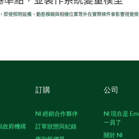
基準點，並製作系統變量模型
，即使照明設備、動態模糊與相機位置等外在實際條件會影響視覺檢
訂購
公司
NI 經銷合作夥伴
NI 現在是 Em
一員了
與政府機構
訂單狀態與紀錄
關於 NI
查詢報價單