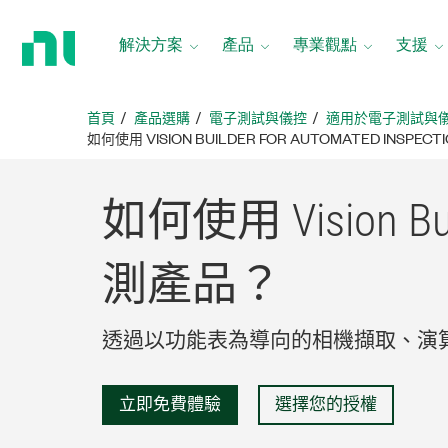
返
回
解決方案
產品
專業觀點
支援
首
頁
首頁
產品選購
電子測試與儀控
適用於電子測試與
如何使用 VISION BUILDER FOR AUTOMATED INSP
如何
使用 Vision Bui
測
產品？
透過以功能表為導向的相機擷取、演
立即免費體驗
選擇您的授權