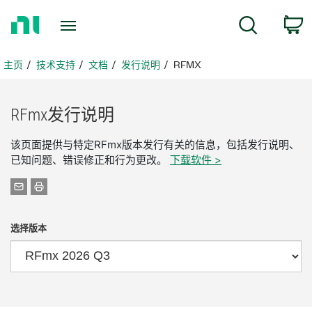
返
搜索
回
主
页
主页
技术支持
文档
发行说明
RFMX
RFmx
发行
说明
该页面提供与特定RFmx版本发行有关的信息，包括发行说明、
已知问题、错误修正和行为更改。
下载软件 >
选择版本