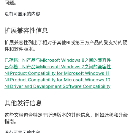
问题。
没有可显示的内容
扩展
兼容
性
信息
扩展
兼容
性
列出
了
相
对于
其他
NI
或
第三
方
产品
的
受
支持
的
硬
件
和
软件
版本。
已存档：NI产品与Microsoft Windows 8之间的兼容性
已存档：NI产品与Microsoft Windows 7之间的兼容性
NI Product Compatibility for Microsoft Windows 11
NI Product Compatibility for Microsoft Windows 10
NI Driver and Development Software Compatibility
其他
发行
信息
这些
文
档
包含
特定
于
所
选
版本
的
其他
信息，
例如
迁移
和
升级
指南。
没有可显示的内容