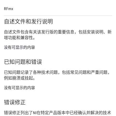
RFmx
自述
文件
和
发行
说明
自述
文件
包含
有关
该
发行
版
的
重要
信息，
包括
安装
说明、
新
增
功能
和
兼容
性。
没有可显示的内容
已知
问题
和
错误
已知
问题
记录
了
各种
技术
问题，
包括
常见
问题
和
严重
问题，
例如
崩溃
或
挂
起。
没有可显示的内容
错误
修正
错误
修正
列出
了
NI
在
特定
产品
版本
中
已经
确认
并
解决
的
技术