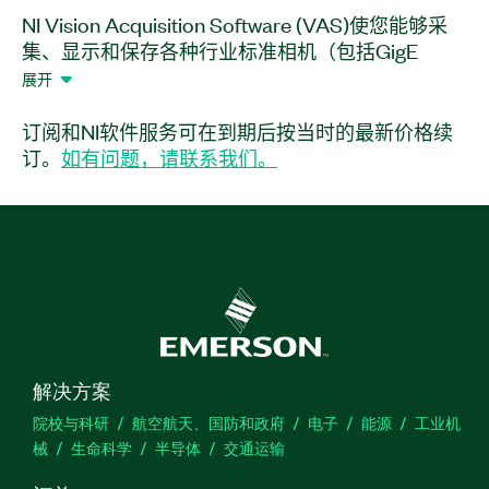
NI Vision Acquisition Software (VAS)使您能够采
集、显示和保存各种行业标准相机（包括GigE
Vision、USB3 Vision和Camera Link）的图像。您
展开
还可以使用此软件轻松地控制NI视觉硬件上的数字
I/O。借助一套易于使用的函数和示例程序，您可以
订阅和NI软件服务可在到期后按当时的最新价格续
使用LabVIEW或C/C++快速创建应用程序。
订。
如有问题，请联系我们。
产品
编号：
778413-35WM
解决方案
院校与科研
航空航天、国防和政府
电子
能源
工业机
械
生命科学
半导体
交通运输