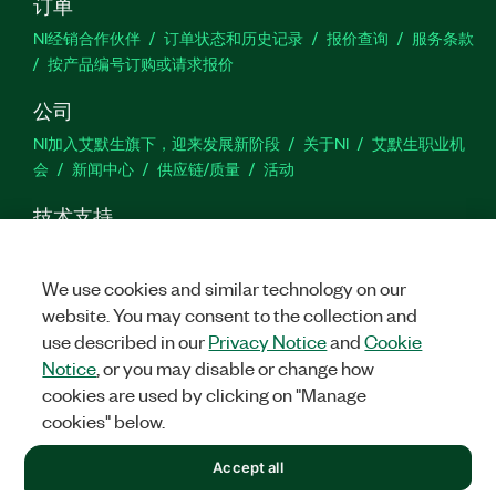
订单
NI经销合作伙伴
订单状态和历史记录
报价查询
服务条款
按产品编号订购或请求报价
公司
NI加入艾默生旗下，迎来发展新阶段
关于NI
艾默生职业机
会
新闻中心
供应链/质量
活动
技术支持
下载
产品文档
激活产品
提交服务申请
网站反馈
We use cookies and similar technology on our
website. You may consent to the collection and
we
use described in our
Privacy Notice
and
Cookie
Notice
, or you may disable or change how
cookies are used by clicking on "Manage
©
2026
NATIONAL INSTRUMENTS CORP. 恩艾 (中国) 仪器有限公司
cookies" below.
版权所有.
沪ICP备09002359号.
沪公网安备 31011502018878号
+1 877 388 1952
Accept all
法律信息
|
IMPRINT
|
中国特定隐私声明
|
隐私声明
|
Manage