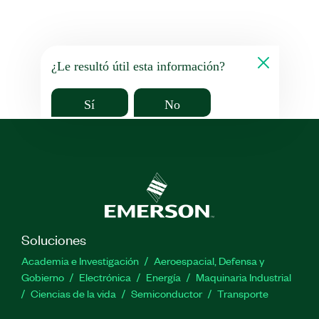
¿Le resultó útil esta información?
Sí
No
Soluciones
Academia e Investigación
Aeroespacial, Defensa y
Gobierno
Electrónica
Energía
Maquinaria Industrial
Ciencias de la vida
Semiconductor
Transporte