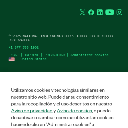
Twitter
Facebook
LinkedIn
YouTu
In
©
2026
NATIONAL INSTRUMENTS CORP. TODOS LOS DERECHOS
RESERVADOS.
+1 877 388 1952
LEGAL
|
IMPRINT
|
PRIVACIDAD
|
Administrar cookies
United States
Utilizamos cookies y tecnologías similares en
nuestro sitio web. Puede dar su consentimiento
para la recopilación y el uso descritos en nuestro
Aviso de privacidad
y
Aviso de cookies
, o puede
desactivar o cambiar cómo se utilizan las cookies
haciendo clic en "Administrar cookies" a