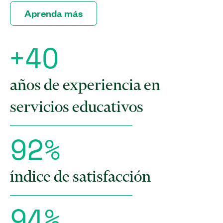
Aprenda más
+
4
O
años de experiencia en
servicios educativos
9
2
%
índice de satisfacción
9
4
%