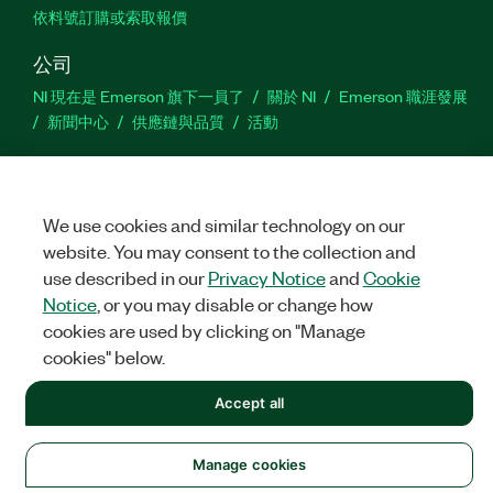
依料號訂購或索取報價
公司
NI 現在是 Emerson 旗下一員了
關於 NI
Emerson 職涯發展
新聞中心
供應鏈與品質
活動
支援
下載
產品說明書
討論區
啟動產品
提交服務需求
網
We use cookies and similar technology on our
站建議
website. You may consent to the collection and
use described in our
Privacy Notice
and
Cookie
Twitter
Facebook
YouTu
In
Notice
, or you may disable or change how
cookies are used by clicking on "Manage
cookies" below.
©
NATIONAL INSTRUMENTS CORP. 保留所有權利。
Accept all
法務
|
IMPRINT
|
隱私權
|
Manage cookies
Manage cookies