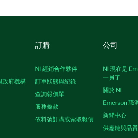
訂購
公司
NI 經銷合作夥伴
NI 現在是 Em
一員了
與政府機構
訂單狀態與紀錄
關於 NI
查詢報價單
Emerson 
服務條款
新聞中心
依料號訂購或索取報價
供應鏈與品