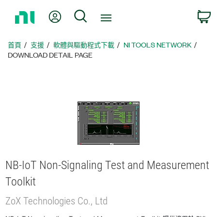
返
我的帳號
搜尋
回
首
頁
首頁
支援
軟體與驅動程式下載
NI TOOLS NETWORK
DOWNLOAD DETAIL PAGE
NB-
IoT Non-
Signaling Test and Measurement
Toolkit
ZoX Technologies Co., Ltd