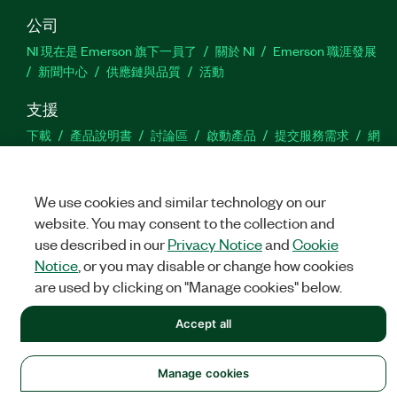
公司
NI 現在是 Emerson 旗下一員了
關於 NI
Emerson 職涯發展
新聞中心
供應鏈與品質
活動
支援
下載
產品說明書
討論區
啟動產品
提交服務需求
網
站建議
We use cookies and similar technology on our
Twitter
Facebook
YouTu
In
website. You may consent to the collection and
use described in our
Privacy Notice
and
Cookie
Notice
, or you may disable or change how cookies
©
NATIONAL INSTRUMENTS CORP. 保留所有權利。
are used by clicking on "Manage cookies" below.
法務
|
IMPRINT
|
隱私權
|
Manage cookies
Accept all
Manage cookies