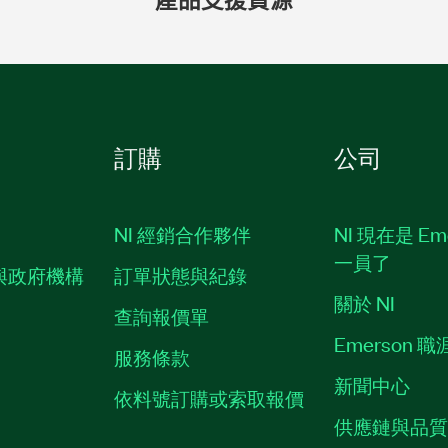
產品
支援
資源
訂購
公司
NI 經銷合作夥伴
NI 現在是 Em
一員了
與政府機構
訂單狀態與紀錄
關於 NI
查詢報價單
Emerson 
服務條款
新聞中心
依料號訂購或索取報價
供應鏈與品