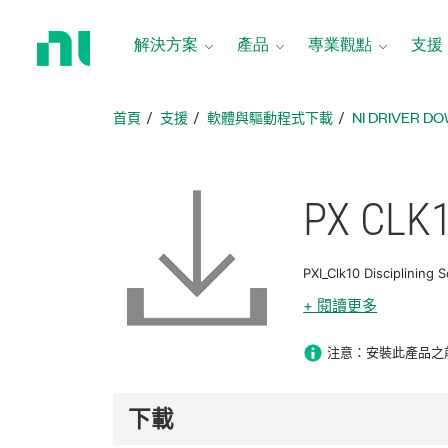
返
回
解決方案
產品
專業觀點
支援
首
頁
首頁
支援
軟體與驅動程式下載
NI DRIVER D
PX CLK1
PXI_Clk10 Discipl
+ 閱讀更多
注意：安裝此產品之前請先安
下載