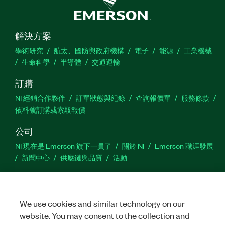
解決方案
學術研究
航太、國防與政府機構
電子
能源
工業機械
生命科學
半導體
交通運輸
訂購
NI 經銷合作夥伴
訂單狀態與紀錄
查詢報價單
服務條款
依料號訂購或索取報價
公司
NI 現在是 Emerson 旗下一員了
關於 NI
Emerson 職涯發展
新聞中心
供應鏈與品質
活動
支援
下載
產品說明書
討論區
啟動產品
提交服務需求
網
We use cookies and similar technology on our
站建議
website. You may consent to the collection and