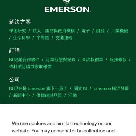
解決方案
學術研究
航太、國防與政府機構
電子
能源
工業機械
生命科學
半導體
交通運輸
訂購
NI 經銷合作夥伴
訂單狀態與紀錄
查詢報價單
服務條款
依料號訂購或索取報價
公司
NI 現在是 Emerson 旗下一員了
關於 NI
Emerson 職涯發展
新聞中心
供應鏈與品質
活動
支援
下載
產品說明書
討論區
啟動產品
提交服務需求
網
We use cookies and similar technology on our
站建議
website. You may consent to the collection and