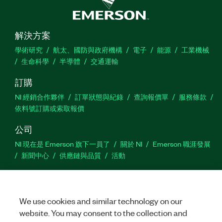
解決方案
學術研究
航太、國防與政府機構
電子
能源
工業機械
生命科學
半導體
交通運輸
訂購
NI 經銷合作夥伴
訂單狀態與紀錄
查詢報價單
服務條款
依料號訂購或索取報價
公司
NI 現在是 Emerson 旗下一員了
關於 NI
Emerson 職涯發展
新聞中心
供應鏈與品質
活動
支援
下載
產品說明書
討論區
啟動產品
提交服務需求
網
We use cookies and similar technology on our
站建議
website. You may consent to the collection and