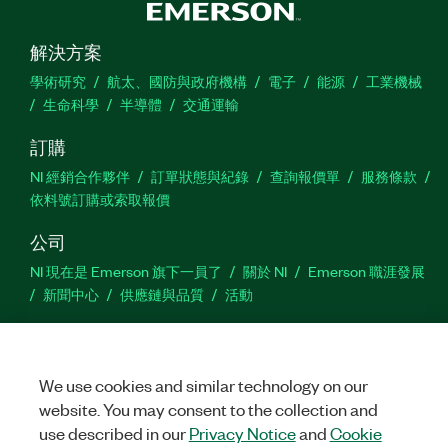
解決方案
學術研究
航太、國防與政府機構
電子
能源
工業機械
生命科學
半導體
交通運輸
訂購
NI 經銷合作夥伴
訂單狀態與紀錄
查詢報價單
服務條款
依料號訂購或索取報價
公司
NI 現在是 Emerson 旗下一員了
關於 NI
Emerson 職涯發展
新聞中心
供應鏈與品質
活動
支援
下載
產品說明書
討論區
啟動產品
提交服務需求
網
We use cookies and similar technology on our
站建議
website. You may consent to the collection and
use described in our
Privacy Notice
and
Cookie