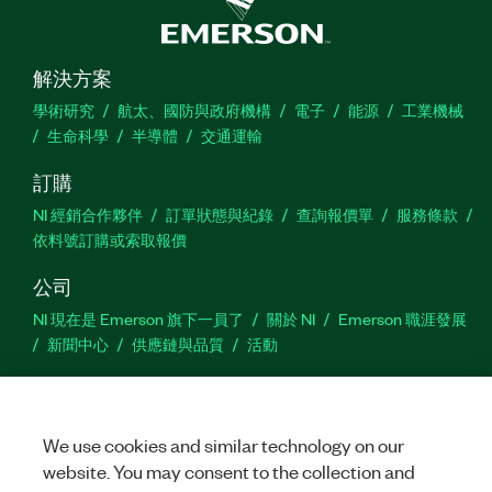
解決方案
學術研究
航太、國防與政府機構
電子
能源
工業機械
生命科學
半導體
交通運輸
訂購
NI 經銷合作夥伴
訂單狀態與紀錄
查詢報價單
服務條款
依料號訂購或索取報價
公司
NI 現在是 Emerson 旗下一員了
關於 NI
Emerson 職涯發展
新聞中心
供應鏈與品質
活動
支援
下載
產品說明書
討論區
啟動產品
提交服務需求
網
We use cookies and similar technology on our
站建議
website. You may consent to the collection and