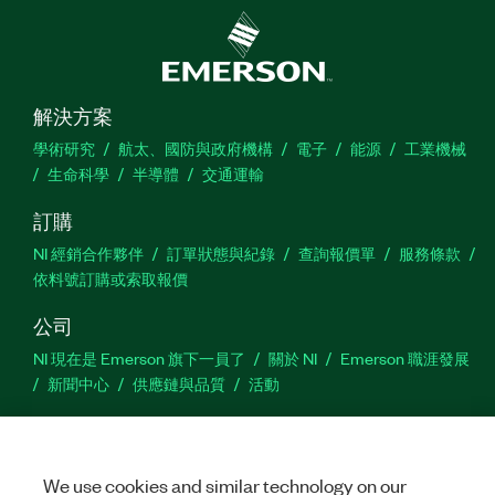
解決方案
學術研究
航太、國防與政府機構
電子
能源
工業機械
生命科學
半導體
交通運輸
訂購
NI 經銷合作夥伴
訂單狀態與紀錄
查詢報價單
服務條款
依料號訂購或索取報價
公司
NI 現在是 Emerson 旗下一員了
關於 NI
Emerson 職涯發展
新聞中心
供應鏈與品質
活動
支援
下載
產品說明書
討論區
啟動產品
提交服務需求
網
We use cookies and similar technology on our
站建議