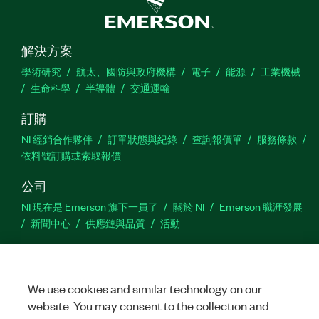
解決方案
學術研究
航太、國防與政府機構
電子
能源
工業機械
生命科學
半導體
交通運輸
訂購
NI 經銷合作夥伴
訂單狀態與紀錄
查詢報價單
服務條款
依料號訂購或索取報價
公司
NI 現在是 Emerson 旗下一員了
關於 NI
Emerson 職涯發展
新聞中心
供應鏈與品質
活動
支援
下載
產品說明書
討論區
啟動產品
提交服務需求
網
We use cookies and similar technology on our
站建議
website. You may consent to the collection and