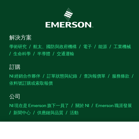
解決方案
學術研究
航太、國防與政府機構
電子
能源
工業機械
生命科學
半導體
交通運輸
訂購
NI 經銷合作夥伴
訂單狀態與紀錄
查詢報價單
服務條款
依料號訂購或索取報價
公司
NI 現在是 Emerson 旗下一員了
關於 NI
Emerson 職涯發展
新聞中心
供應鏈與品質
活動
支援
下載
產品說明書
討論區
啟動產品
提交服務需求
網