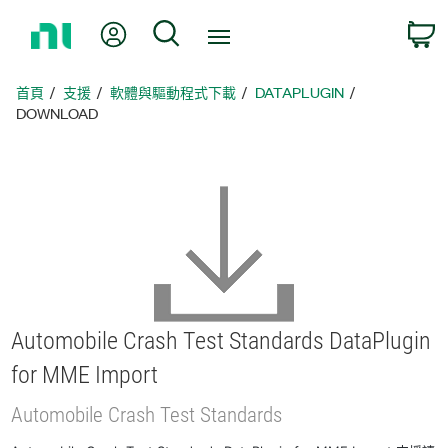
返
我的帳號
搜尋
回
首
頁
首頁
支援
軟體與驅動程式下載
DATAPLUGIN
DOWNLOAD
Automobile Crash Test Standards DataPlugin
for MME Import
Automobile Crash Test Standards