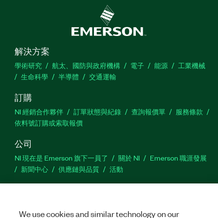
解決方案
學術研究
航太、國防與政府機構
電子
能源
工業機械
生命科學
半導體
交通運輸
訂購
NI 經銷合作夥伴
訂單狀態與紀錄
查詢報價單
服務條款
依料號訂購或索取報價
公司
NI 現在是 Emerson 旗下一員了
關於 NI
Emerson 職涯發展
新聞中心
供應鏈與品質
活動
支援
下載
產品說明書
討論區
啟動產品
提交服務需求
網
We use cookies and similar technology on our
站建議