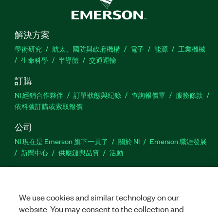
解決方案
學術研究
航太、國防與政府機構
電子
能源
工業機械
生命科學
半導體
交通運輸
訂購
NI 經銷合作夥伴
訂單狀態與紀錄
查詢報價單
服務條款
依料號訂購或索取報價
公司
NI 現在是 Emerson 旗下一員了
關於 NI
Emerson 職涯發展
新聞中心
供應鏈與品質
活動
支援
下載
產品說明書
討論區
啟動產品
提交服務需求
網
We use cookies and similar technology on our
站建議
website. You may consent to the collection and