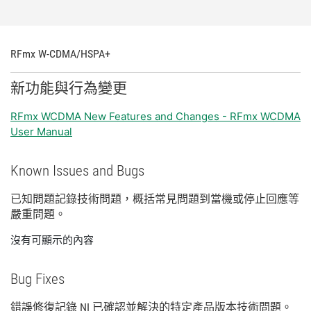
RFmx W-
CDMA/
HSPA+
新
功能
與
行為
變更
RFmx WCDMA New Features and Changes - RFmx WCDMA
User Manual
Known Issues and Bugs
已知
問題
記錄
技術
問題，
概括
常見
問題
到
當機
或
停止
回應
等
嚴重
問題。
沒有可顯示的內容
Bug Fixes
錯誤
修復
記錄 NI 已
確認
並
解決
的
特定
產品
版本
技術
問題。