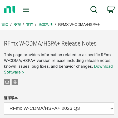
返
搜尋
回
首
頁
首頁
支援
文件
版本說明
RFMX W-CDMA/HSPA+
RFmx W-
CDMA/
HSPA+ Release Notes
This page provides information related to a specific RFmx
W-CDMA/HSPA+ version release including release notes,
known issues, bug fixes, and behavior changes.
Download
Software >
選擇版本