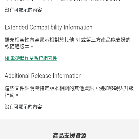
沒有可顯示的內容
Extended Compatibility Information
擴充
相容性
內容
顯示
相
對於
其他 NI 或
第三
方
產品
能
支援
的
軟
硬體
版本。
NI 軟硬體作業系統相容性
Additional Release Information
這些
文件
註明
與
特定
版本
相關
的
其他
資訊，
例如
移轉
與
升級
指南。
沒有可顯示的內容
產品
支援
資源