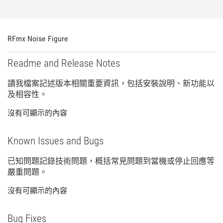
RFmx Noise Figure
Readme and Release Notes
讀
我
檔案
記述
版本
相關
重要
資訊，
包括
安裝
說明、
新
功能
以
及
相容性。
沒有可顯示的內容
Known Issues and Bugs
已知
問題
記錄
技術
問題，
概括
常見
問題
到
當機
或
停止
回應
等
嚴重
問題。
沒有可顯示的內容
Bug Fixes