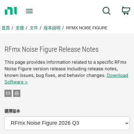
返
搜尋
回
首
頁
首頁
支援
文件
版本說明
RFMX NOISE FIGURE
RFmx Noise Figure Release Notes
This page provides information related to a specific RFmx
Noise Figure version release including release notes,
known issues, bug fixes, and behavior changes.
Download
Software >
選擇版本