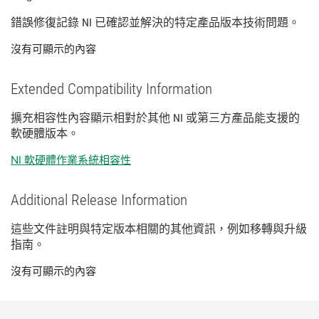
錯誤
修復
記錄 NI 已
確認
並
解決
的
特定
產品
版本
技術
問題。
沒有可顯示的內容
Extended Compatibility Information
擴充
相容性
內容
顯示
相
對於
其他 NI 或
第三
方
產品
能
支援
的
軟
硬體
版本。
NI 軟硬體作業系統相容性
Additional Release Information
這些
文件
註明
與
特定
版本
相關
的
其他
資訊，
例如
移轉
與
升級
指南。
沒有可顯示的內容