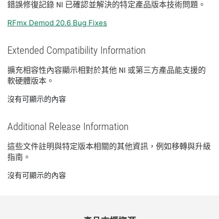
錯誤
修復
記錄 NI 已
確認
並
解決
的
特定
產品
版本
技術
問題。
RFmx Demod 20.6 Bug Fixes
Extended Compatibility Information
擴充
相容性
內容
顯示
相
對於
其他 NI 或
第三
方
產品
能
支援
的
軟
硬體
版本。
沒有可顯示的內容
Additional Release Information
這些
文件
註明
與
特定
版本
相關
的
其他
資訊，
例如
移轉
與
升級
指南。
沒有可顯示的內容