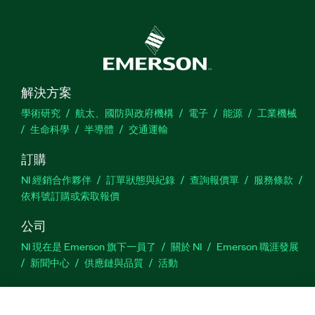
解決方案
學術研究
航太、國防與政府機構
電子
能源
工業機械
生命科學
半導體
交通運輸
訂購
NI 經銷合作夥伴
訂單狀態與紀錄
查詢報價單
服務條款
依料號訂購或索取報價
公司
NI 現在是 Emerson 旗下一員了
關於 NI
Emerson 職涯發展
新聞中心
供應鏈與品質
活動
支援
下載
產品說明書
討論區
啟動產品
提交服務需求
網