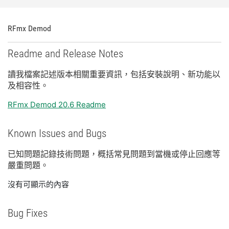
RFmx Demod
Readme and Release Notes
讀
我
檔案
記述
版本
相關
重要
資訊，
包括
安裝
說明、
新
功能
以
及
相容性。
RFmx Demod 20.6 Readme
Known Issues and Bugs
已知
問題
記錄
技術
問題，
概括
常見
問題
到
當機
或
停止
回應
等
嚴重
問題。
沒有可顯示的內容
Bug Fixes