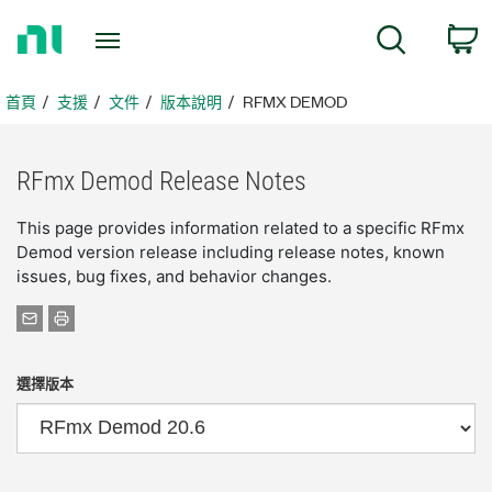
返
搜尋
回
首
頁
首頁
支援
文件
版本說明
RFMX DEMOD
RFmx Demod Release Notes
This page provides information related to a specific RFmx
Demod version release including release notes, known
issues, bug fixes, and behavior changes.
選擇版本