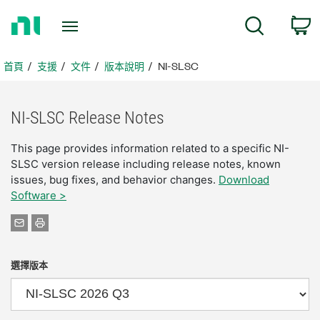
返
搜尋
回
首
頁
首頁
支援
文件
版本說明
NI-SLSC
NI-
SLSC Release Notes
This page provides information related to a specific NI-
SLSC version release including release notes, known
issues, bug fixes, and behavior changes.
Download
Software >
選擇版本