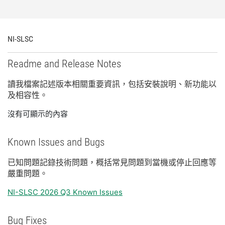
NI-
SLSC
Readme and Release Notes
讀
我
檔案
記述
版本
相關
重要
資訊，
包括
安裝
說明、
新
功能
以
及
相容性。
沒有可顯示的內容
Known Issues and Bugs
已知
問題
記錄
技術
問題，
概括
常見
問題
到
當機
或
停止
回應
等
嚴重
問題。
NI-SLSC 2026 Q3 Known Issues
Bug Fixes