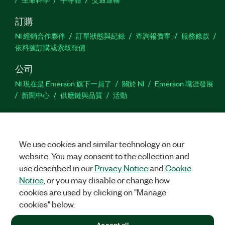
訂購
NI 經銷合作夥伴
訂單狀態與紀錄
查詢報價單
服務條款
依料號訂購或索取報價
公司
NI 現在是 Emerson 旗下一員了
關於 NI
Emerson 職涯發展
新聞中心
供應鏈與品質
活動
支援
下載
產品說明書
討論區
啟動產品
提交服務需求
網
站建議
We use cookies and similar technology on our
website. You may consent to the collection and
use described in our
Privacy Notice
and
Cookie
Twitter
Facebook
YouTu
In
Notice
, or you may disable or change how
cookies are used by clicking on "Manage
cookies" below.
©
2026
NATIONAL INSTRUMENTS CORP. 保留所有權利。