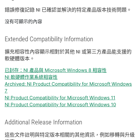
錯誤
修復
記錄 NI 已
確認
並
解決
的
特定
產品
版本
技術
問題。
沒有可顯示的內容
Extended Compatibility Information
擴充
相容性
內容
顯示
相
對於
其他 NI 或
第三
方
產品
能
支援
的
軟
硬體
版本。
已封存：NI 產品與 Microsoft Windows 8 相容性
NI 軟硬體作業系統相容性
Archived: NI Product Compatibility for Microsoft Windows
7
NI Product Compatibility for Microsoft Windows 11
NI Product Compatibility for Microsoft Windows 10
Additional Release Information
這些
文件
註明
與
特定
版本
相關
的
其他
資訊，
例如
移轉
與
升級