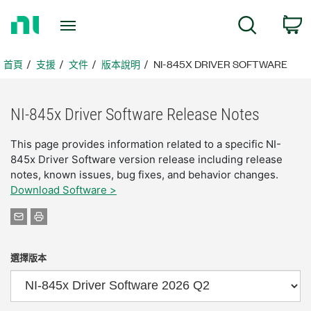
返
搜尋
回
首
頁
首頁
支援
文件
版本說明
NI-845X DRIVER SOFTWARE
NI-845x Driver Software Release Notes
This page provides information related to a specific NI-
845x Driver Software version release including release
notes, known issues, bug fixes, and behavior changes.
Download Software >
選擇版本