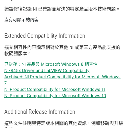
錯誤
修復
記錄 NI 已
確認
並
解決
的
特定
產品
版本
技術
問題。
沒有可顯示的內容
Extended Compatibility Information
擴充
相容性
內容
顯示
相
對於
其他 NI 或
第三
方
產品
能
支援
的
軟
硬體
版本。
已封存：NI 產品與 Microsoft Windows 8 相容性
NI-845x Driver and LabVIEW Compatibility
Archived: NI Product Compatibility for Microsoft Windows
7
NI Product Compatibility for Microsoft Windows 11
NI Product Compatibility for Microsoft Windows 10
Additional Release Information
這些
文件
註明
與
特定
版本
相關
的
其他
資訊，
例如
移轉
與
升級