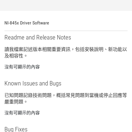
NI-845x Driver Software
Readme and Release Notes
讀
我
檔案
記述
版本
相關
重要
資訊，
包括
安裝
說明、
新
功能
以
及
相容性。
沒有可顯示的內容
Known Issues and Bugs
已知
問題
記錄
技術
問題，
概括
常見
問題
到
當機
或
停止
回應
等
嚴重
問題。
沒有可顯示的內容
Bug Fixes